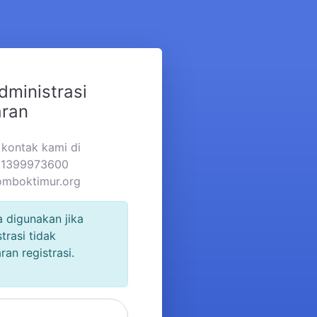
dministrasi
aran
a kontak kami di
281399973600
omboktimur.org
a digunakan jika
trasi tidak
n registrasi.