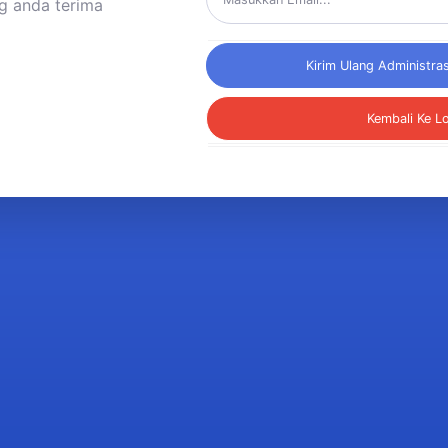
ng anda terima
Kembali Ke L