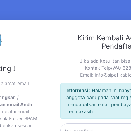
Kirim Kembali A
Pendaft
Jika ada kesulitan bis
ing !
Kontak Telp/WA: 6
Email:
info@sipafikabl
 alamat email
Informasi :
Halaman ini hany
ongkan /
anggota baru pada saat regis
an email Anda
mendapatkan email pembayara
melalui email,
Terimakasih
asuk Folder SPAM
berikan sesuai